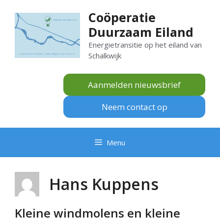
Ga
Coöperatie
naar
Duurzaam Eiland
de
inhoud
Energietransitie op het eiland van
Schalkwijk
Aanmelden nieuwsbrief
Neem contact op
Menu
Hans Kuppens
Kleine windmolens en kleine