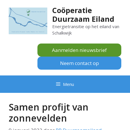
Ga
Coöperatie
naar
Duurzaam Eiland
de
inhoud
Energietransitie op het eiland van
Schalkwijk
Aanmelden nieuwsbrief
Neem contact op
Menu
Samen profijt van
zonnevelden