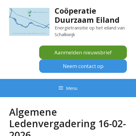
Ga
Coöperatie
naar
Duurzaam Eiland
de
inhoud
Energietransitie op het eiland van
Schalkwijk
Aanmelden nieuwsbrief
Neem contact op
Menu
Algemene
Ledenvergadering 16-02-
2026