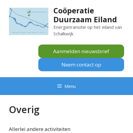
Ga
Coöperatie
naar
Duurzaam Eiland
de
inhoud
Energietransitie op het eiland van
Schalkwijk
Aanmelden nieuwsbrief
Neem contact op
Menu
Overig
Allerlei andere activiteiten