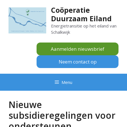
Ga
Coöperatie
naar
Duurzaam Eiland
de
inhoud
Energietransitie op het eiland van
Schalkwijk
Aanmelden nieuwsbrief
Neem contact op
Menu
Nieuwe
subsidieregelingen voor
ondersteunen